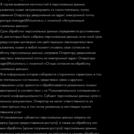
. В случае выявления неточностей в персональных данных,
ьзователь может актуализировать их самостоятельно, путем
равления Оператору уведомление на адрес электронной почты
ратора manager@futurione.ru с пометкой «Актуализация
сональных данных».
. Срок обработки персональных данных определяется достижением
ей, для которых были собраны персональные данные, если иной срок
предусмотрен договором или действующим законодательством.
ьзователь может в любой момент отозвать свое согласие на
аботку персональных данных, направив Оператору уведомление
редством электронной почты на электронный адрес Оператора
ager@futurione.ru с пометкой «Отзыв согласия на обработку
сональных данных».
. Вся информация, которая собирается сторонними сервисами, в том
ле платежными системами, средствами связи и другими
тавщиками услуг, хранится и обрабатывается указанными лицами
ераторами) в соответствии с их Пользовательским соглашением и
итикой конфиденциальности. Субъект персональных данных и/или с
занными документами. Оператор не несет ответственность за
ствия третьих лиц, в том числе указанных в настоящем пункте
тавщиков услуг.
. Установленные субъектом персональных данных запреты на
едачу (кроме предоставления доступа), а также на обработку или
овия обработки (кроме получения доступа) персональных данных,
решенных для распространения, не действуют в случаях обработки