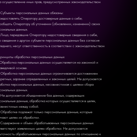
а осуществление иных прав, предусмотренных законодательством
. Субъекты персональных данных обязаны:
редоставлять Оператору достоверные данные о себе;
ообщать Оператору об уточнении (обновлении, изменении) своих
сональных данных.
. Лица, передавшие Оператору недостоверные сведения о себе,
о сведения о другом субъекте персональных данных без согласия
леднего, несут ответственность в соответствии с законодательством
Принципы обработки персональных данных
. Обработка персональных данных осуществляется на законной и
аведливой основе.
. Обработка персональных данных ограничивается достижением
кретных, заранее определенных и законных целей. Не допускается
аботка персональных данных, несовместимая с целями сбора
сональных данных.
. Не допускается объединение баз данных, содержащих
сональные данные, обработка которых осуществляется в целях,
овместимых между собой.
. Обработке подлежат только персональные данные, которые
ечают целям их обработки.
. Содержание и объем обрабатываемых персональных данных
тветствуют заявленным целям обработки. Не допускается
ыточность обрабатываемых персональных данных по отношению к