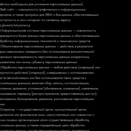
аботка необходима для уточнения персональных данных).
. Веб-сайт — совокупность графических и информационных
ериалов, а также программ для ЭВМ и баз данных, обеспечивающих
доступность в сети интернет по сетевому адресу
s://events.futurione.ru/.
. Информационная система персональных данных — совокупность
ержащихся в базах данных персональных данных и обеспечивающих
обработку информационных технологий и технических средств.
. Обезличивание персональных данных — действия, в результате
орых невозможно определить без использования дополнительной
ормации принадлежность персональных данных конкретному
ьзователю или иному субъекту персональных данных.
. Обработка персональных данных — любое действие (операция) или
окупность действий (операций), совершаемых с использованием
дств автоматизации или без использования таких средств с
сональными данными, включая сбор, запись, систематизацию,
опление, хранение, уточнение (обновление, изменение), извлечение,
ользование, передачу (распространение, предоставление, доступ),
зличивание, блокирование, удаление, уничтожение персональных
ных.
. Оператор — государственный орган, муниципальный орган,
дическое или физическое лицо, самостоятельно или совместно с
гими лицами организующие и/или осуществляющие обработку
сональных данных, а также определяющие цели обработки
сональных данных, состав персональных данных, подлежащих