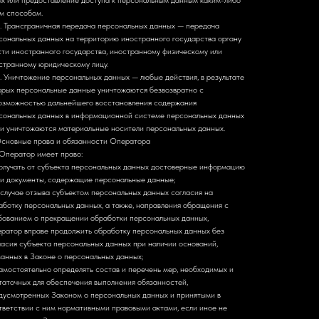
ях или предоставление доступа к персональным данным каким-либо
м способом.
3. Трансграничная передача персональных данных — передача
сональных данных на территорию иностранного государства органу
сти иностранного государства, иностранному физическому или
странному юридическому лицу.
4. Уничтожение персональных данных — любые действия, в результате
орых персональные данные уничтожаются безвозвратно с
озможностью дальнейшего восстановления содержания
сональных данных в информационной системе персональных данных
ли уничтожаются материальные носители персональных данных.
Основные права и обязанности Оператора
. Оператор имеет право:
олучать от субъекта персональных данных достоверные информацию
ли документы, содержащие персональные данные;
 случае отзыва субъектом персональных данных согласия на
аботку персональных данных, а также, направления обращения с
бованием о прекращении обработки персональных данных,
ратор вправе продолжить обработку персональных данных без
ласия субъекта персональных данных при наличии оснований,
занных в Законе о персональных данных;
амостоятельно определять состав и перечень мер, необходимых и
таточных для обеспечения выполнения обязанностей,
дусмотренных Законом о персональных данных и принятыми в
тветствии с ним нормативными правовыми актами, если иное не