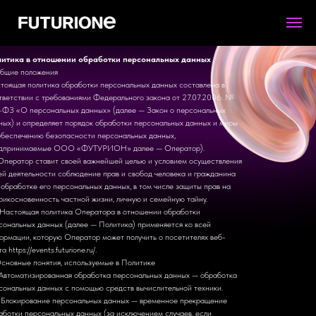
итика в отношении обработки персональных данных
Общие положения
тоящая политика обработки персональных данных составлена в
тветствии с требованиями Федерального закона от 27.07.2006. №
-ФЗ «О персональных данных» (далее — Закон о персональных
ных) и определяет порядок обработки персональных данных и меры
обеспечению безопасности персональных данных,
дпринимаемые ООО «ФУТУРИОН» далее — Оператор).
. Оператор ставит своей важнейшей целью и условием осуществления
ей деятельности соблюдение прав и свобод человека и гражданина
 обработке его персональных данных, в том числе защиты прав на
рикосновенность частной жизни, личную и семейную тайну.
. Настоящая политика Оператора в отношении обработки
сональных данных (далее — Политика) применяется ко всей
ормации, которую Оператор может получить о посетителях веб-
а https://events.futurione.ru/.
Основные понятия, используемые в Политике
. Автоматизированная обработка персональных данных — обработка
сональных данных с помощью средств вычислительной техники.
. Блокирование персональных данных — временное прекращение
аботки персональных данных (за исключением случаев, если