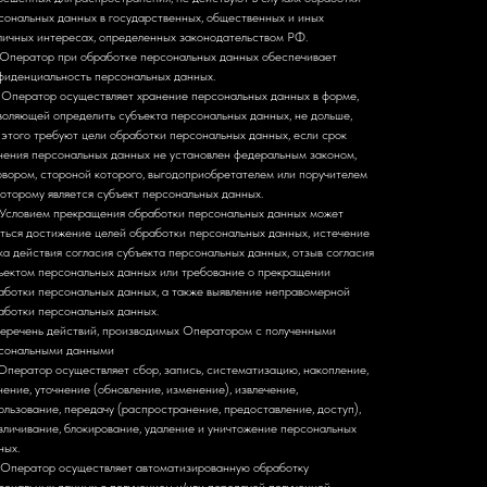
сональных данных в государственных, общественных и иных
личных интересах, определенных законодательством РФ.
. Оператор при обработке персональных данных обеспечивает
фиденциальность персональных данных.
. Оператор осуществляет хранение персональных данных в форме,
воляющей определить субъекта персональных данных, не дольше,
 этого требуют цели обработки персональных данных, если срок
нения персональных данных не установлен федеральным законом,
овором, стороной которого, выгодоприобретателем или поручителем
которому является субъект персональных данных.
. Условием прекращения обработки персональных данных может
яться достижение целей обработки персональных данных, истечение
ка действия согласия субъекта персональных данных, отзыв согласия
ъектом персональных данных или требование о прекращении
аботки персональных данных, а также выявление неправомерной
аботки персональных данных.
Перечень действий, производимых Оператором с полученными
сональными данными
. Оператор осуществляет сбор, запись, систематизацию, накопление,
нение, уточнение (обновление, изменение), извлечение,
ользование, передачу (распространение, предоставление, доступ),
зличивание, блокирование, удаление и уничтожение персональных
ных.
. Оператор осуществляет автоматизированную обработку