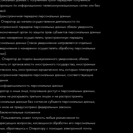
сональных данных с получением и/или передачей полученной
ормации по информационно-телекоммуникационным сетям или без
овой.
 Трансграничная передача персональных данных
1. Оператор до начала осуществления деятельности по
нсграничной передаче персональных данных обязан уведомить
лномоченный орган по защите прав субъектов персональных данных
воем намерении осуществлять трансграничную передачу
сональных данных (такое уведомление направляется отдельно
уведомления о намерении осуществлять обработку персональных
ных).
2. Оператор до подачи вышеуказанного уведомления, обязан
учить от органов власти иностранного государства, иностранных
ических лиц, иностранных юридических лиц, которым планируется
нсграничная передача персональных данных, соответствующие
дения.
 Конфиденциальность персональных данных
ратор и иные лица, получившие доступ к персональным данным,
заны не раскрывать третьим лицам и не распространять
сональные данные без согласия субъекта персональных данных,
и иное не предусмотрено федеральным законом.
 Заключительные положения
1. Пользователь может получить любые разъяснения по
ересующим вопросам, касающимся обработки его персональных
ных, обратившись к Оператору с помощью электронной почты