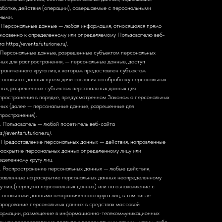
аботке, действия (операции), совершаемые с персональными
ными.
. Персональные данные — любая информация, относящаяся прямо
 косвенно к определенному или определяемому Пользователю веб-
а https://events.futurione.ru/.
. Персональные данные, разрешенные субъектом персональных
ных для распространения, — персональные данные, доступ
граниченного круга лиц к которым предоставлен субъектом
сональных данных путем дачи согласия на обработку персональных
ных, разрешенных субъектом персональных данных для
пространения в порядке, предусмотренном Законом о персональных
ных (далее — персональные данные, разрешенные для
пространения).
0. Пользователь — любой посетитель веб-сайта
s://events.futurione.ru/.
1. Предоставление персональных данных — действия, направленные
раскрытие персональных данных определенному лицу или
еделенному кругу лиц.
2. Распространение персональных данных — любые действия,
равленные на раскрытие персональных данных неопределенному
гу лиц (передача персональных данных) или на ознакомление с
сональными данными неограниченного круга лиц, в том числе
ародование персональных данных в средствах массовой
ормации, размещение в информационно-телекоммуникационных