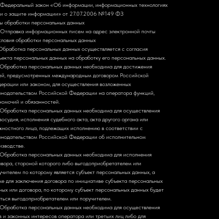
Федеральный закон «Об информации, информационных технологиях
и о защите информации» от 27.07.2006 №149 ФЗ
ы обработки персональных данных
Отправка информационных писем на адрес электронной почты
Условия обработки персональных данных
. Обработка персональных данных осуществляется с согласия
ъекта персональных данных на обработку его персональных данных.
. Обработка персональных данных необходима для достижения
ей, предусмотренных международным договором Российской
ерации или законом, для осуществления возложенных
онодательством Российской Федерации на оператора функций,
номочий и обязанностей.
. Обработка персональных данных необходима для осуществления
восудия, исполнения судебного акта, акта другого органа или
жностного лица, подлежащих исполнению в соответствии с
онодательством Российской Федерации об исполнительном
изводстве.
. Обработка персональных данных необходима для исполнения
овора, стороной которого либо выгодоприобретателем или
учителем по которому является субъект персональных данных, а
же для заключения договора по инициативе субъекта персональных
ных или договора, по которому субъект персональных данных будет
яться выгодоприобретателем или поручителем.
. Обработка персональных данных необходима для осуществления
в и законных интересов оператора или третьих лиц либо для