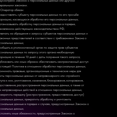
дусмотрено Законом о персональных данных или другими
еральными законами.
. Оператор обязан:
редоставлять субъекту персональных данных по его просьбе
ормацию, касающуюся обработки его персональных данных;
рганизовывать обработку персональных данных в порядке,
ановленном действующим законодательством РФ;
твечать на обращения и запросы субъектов персональных данных и
законных представителей в соответствии с требованиями Закона о
сональных данных;
ообщать в уполномоченный орган по защите прав субъектов
сональных данных по запросу этого органа необходимую
ормацию в течение 10 дней с даты получения такого запроса;
убликовать или иным образом обеспечивать неограниченный доступ
астоящей Политике в отношении обработки персональных данных;
ринимать правовые, организационные и технические меры для
иты персональных данных от неправомерного или случайного
тупа к ним, уничтожения, изменения, блокирования, копирования,
доставления, распространения персональных данных, а также от
х неправомерных действий в отношении персональных данных;
рекратить передачу (распространение, предоставление, доступ)
сональных данных, прекратить обработку и уничтожить
сональные данные в порядке и случаях, предусмотренных Законом о
сональных данных;
сполнять иные обязанности, предусмотренные Законом о