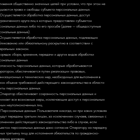
тижения общественно значимых целей при условии, что при этом не
ушаются права и свободы субъекта персональных данных.
. Осуществляется обработка персональных данных, доступ
граниченного круга лиц к которым предоставлен субъектом
сональных данных либо по его просьбе (далее — общедоступные
сональные данные).
. Осуществляется обработка персональных данных, подлежащих
бликованию или обязательному раскрытию в соответствии с
еральным законом.
Порядок сбора, хранения, передачи и других видов обработки
сональных данных
опасность персональных данных, которые обрабатываются
ратором, обеспечивается путем реализации правовых,
анизационных и технических мер, необходимых для выполнения в
ном объеме требований действующего законодательства в области
иты персональных данных.
. Оператор обеспечивает сохранность персональных данных и
нимает все возможные меры, исключающие доступ к персональным
ным неуполномоченных лиц.
. Персональные данные Пользователя никогда, ни при каких условиях
будут переданы третьим лицам, за исключением случаев, связанных с
олнением действующего законодательства либо в случае, если
ъектом персональных данных дано согласие Оператору на передачу
ных третьему лицу для исполнения обязательств по гражданско-
вовому договору.