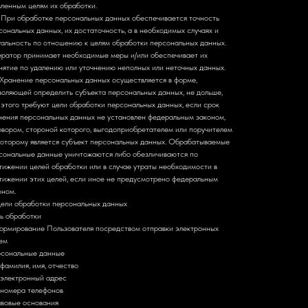
вленным целям их обработки.
. При обработке персональных данных обеспечивается точность
сональных данных, их достаточность, а в необходимых случаях и
уальность по отношению к целям обработки персональных данных.
ратор принимает необходимые меры и/или обеспечивает их
нятие по удалению или уточнению неполных или неточных данных.
. Хранение персональных данных осуществляется в форме,
воляющей определить субъекта персональных данных, не дольше,
 этого требуют цели обработки персональных данных, если срок
нения персональных данных не установлен федеральным законом,
овором, стороной которого, выгодоприобретателем или поручителем
которому является субъект персональных данных. Обрабатываемые
сональные данные уничтожаются либо обезличиваются по
тижении целей обработки или в случае утраты необходимости в
тижении этих целей, если иное не предусмотрено федеральным
оном.
Цели обработки персональных данных
ь обработки
ормирование Пользователя посредством отправки электронных
ем
сональные данные
фамилия, имя, отчество
электронный адрес
номера телефонов
вовые основания