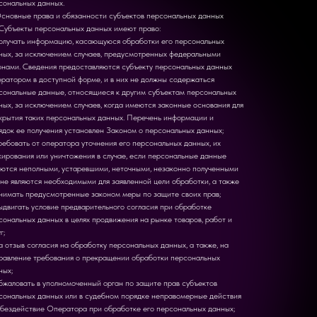
сональных данных.
Основные права и обязанности субъектов персональных данных
. Субъекты персональных данных имеют право:
олучать информацию, касающуюся обработки его персональных
ных, за исключением случаев, предусмотренных федеральными
онами. Сведения предоставляются субъекту персональных данных
ратором в доступной форме, и в них не должны содержаться
сональные данные, относящиеся к другим субъектам персональных
ных, за исключением случаев, когда имеются законные основания для
крытия таких персональных данных. Перечень информации и
ядок ее получения установлен Законом о персональных данных;
ребовать от оператора уточнения его персональных данных, их
кирования или уничтожения в случае, если персональные данные
яются неполными, устаревшими, неточными, незаконно полученными
 не являются необходимыми для заявленной цели обработки, а также
нимать предусмотренные законом меры по защите своих прав;
ыдвигать условие предварительного согласия при обработке
сональных данных в целях продвижения на рынке товаров, работ и
г;
а отзыв согласия на обработку персональных данных, а также, на
равление требования о прекращении обработки персональных
ных;
бжаловать в уполномоченный орган по защите прав субъектов
сональных данных или в судебном порядке неправомерные действия
 бездействие Оператора при обработке его персональных данных;